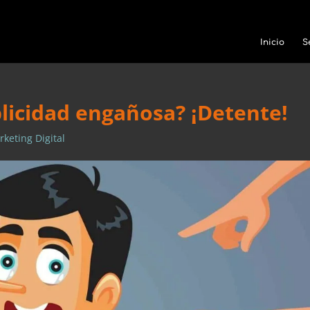
Inicio
S
licidad engañosa? ¡Detente!
keting Digital