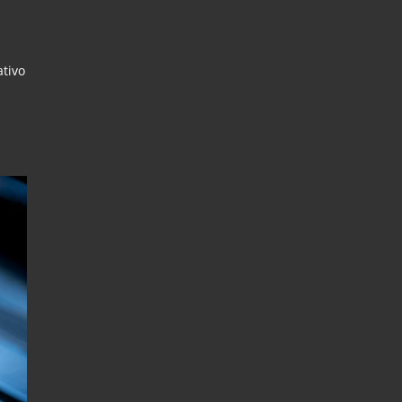
ativo
r