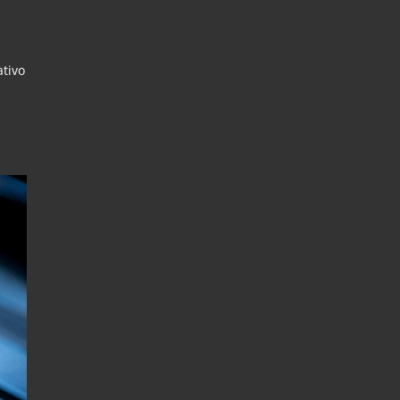
ativo
r