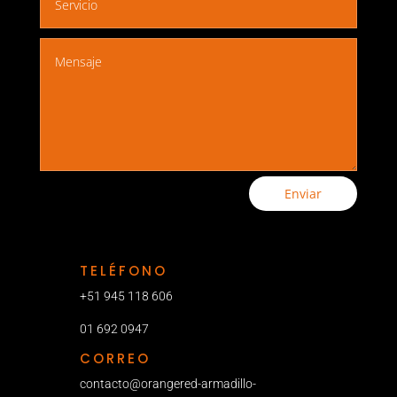
Enviar
TELÉFONO
+51 945 118 606
01 692 0947
CORREO
contacto@orangered-armadillo-