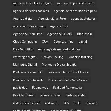
agencia de publicidad digital
agencia de publicidad perú
agencia de redes sociales
agencia de redes sociales peru
Agencia digital
Agencia digital Perú
agencias digitales
agencias digitales peru
Agencia SEO
Agencia SEO en Lima
Agencia SEO Perú
Blockchain
Cloud Computing
CRM
Deep Learning
digital
Diseño gráfico
estrategia de marketing digital
estrategia digital
Growth Hacking
Machine learning
Marketing Digital
Marketing Digital España
Posicionamiento SEO
Posicionamiento SEO Alicante
Posicionamiento Web
Posicionamiento Web Alicante
publicidad
Página web
Realidad Aumentada
Realidad virtual
redes socciales
Redes sociales
redes sociales perú
red social
SEM
SEO
sitio web
Social Media Marketing
Transformación Digital