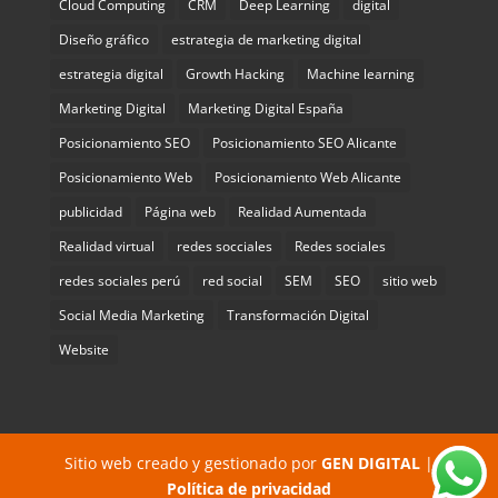
Cloud Computing
CRM
Deep Learning
digital
Diseño gráfico
estrategia de marketing digital
estrategia digital
Growth Hacking
Machine learning
Marketing Digital
Marketing Digital España
Posicionamiento SEO
Posicionamiento SEO Alicante
Posicionamiento Web
Posicionamiento Web Alicante
publicidad
Página web
Realidad Aumentada
Realidad virtual
redes socciales
Redes sociales
redes sociales perú
red social
SEM
SEO
sitio web
Social Media Marketing
Transformación Digital
Website
Sitio web creado y gestionado por
GEN DIGITAL
|
Política de privacidad