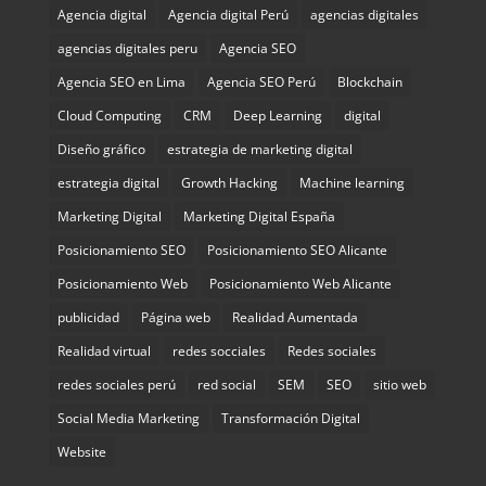
Agencia digital
Agencia digital Perú
agencias digitales
agencias digitales peru
Agencia SEO
Agencia SEO en Lima
Agencia SEO Perú
Blockchain
Cloud Computing
CRM
Deep Learning
digital
Diseño gráfico
estrategia de marketing digital
estrategia digital
Growth Hacking
Machine learning
Marketing Digital
Marketing Digital España
Posicionamiento SEO
Posicionamiento SEO Alicante
Posicionamiento Web
Posicionamiento Web Alicante
publicidad
Página web
Realidad Aumentada
Realidad virtual
redes socciales
Redes sociales
redes sociales perú
red social
SEM
SEO
sitio web
Social Media Marketing
Transformación Digital
Website