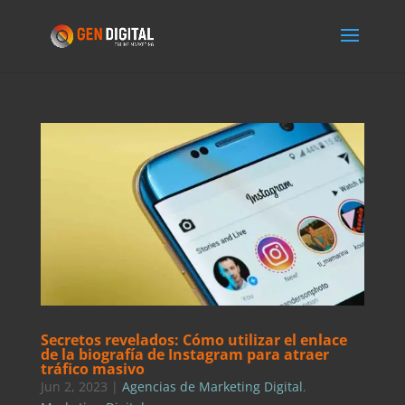
Secretos revelados: Cómo utilizar el enlace
de la biografía de Instagram para atraer
tráfico masivo
Jun 2, 2023
|
Agencias de Marketing Digital
,