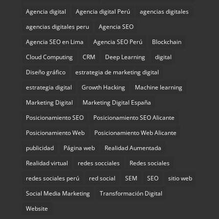
Agencia digital
Agencia digital Perú
agencias digitales
agencias digitales peru
Agencia SEO
Agencia SEO en Lima
Agencia SEO Perú
Blockchain
Cloud Computing
CRM
Deep Learning
digital
Diseño gráfico
estrategia de marketing digital
estrategia digital
Growth Hacking
Machine learning
Marketing Digital
Marketing Digital España
Posicionamiento SEO
Posicionamiento SEO Alicante
Posicionamiento Web
Posicionamiento Web Alicante
publicidad
Página web
Realidad Aumentada
Realidad virtual
redes socciales
Redes sociales
redes sociales perú
red social
SEM
SEO
sitio web
Social Media Marketing
Transformación Digital
Website