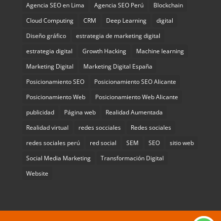
Agencia SEO en Lima
Agencia SEO Perú
Blockchain
Cloud Computing
CRM
Deep Learning
digital
Diseño gráfico
estrategia de marketing digital
estrategia digital
Growth Hacking
Machine learning
Marketing Digital
Marketing Digital España
Posicionamiento SEO
Posicionamiento SEO Alicante
Posicionamiento Web
Posicionamiento Web Alicante
publicidad
Página web
Realidad Aumentada
Realidad virtual
redes socciales
Redes sociales
redes sociales perú
red social
SEM
SEO
sitio web
Social Media Marketing
Transformación Digital
Website