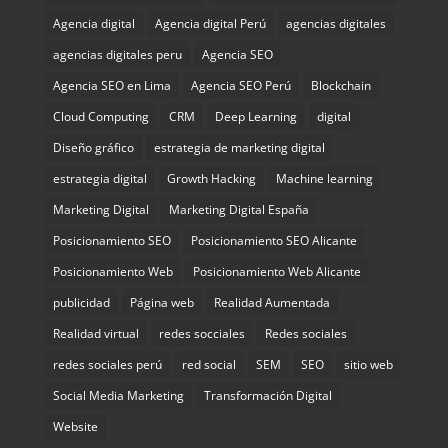
Agencia digital
Agencia digital Perú
agencias digitales
agencias digitales peru
Agencia SEO
Agencia SEO en Lima
Agencia SEO Perú
Blockchain
Cloud Computing
CRM
Deep Learning
digital
Diseño gráfico
estrategia de marketing digital
estrategia digital
Growth Hacking
Machine learning
Marketing Digital
Marketing Digital España
Posicionamiento SEO
Posicionamiento SEO Alicante
Posicionamiento Web
Posicionamiento Web Alicante
publicidad
Página web
Realidad Aumentada
Realidad virtual
redes socciales
Redes sociales
redes sociales perú
red social
SEM
SEO
sitio web
Social Media Marketing
Transformación Digital
Website