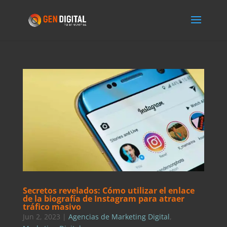
Secretos revelados: Cómo utilizar el enlace
de la biografía de Instagram para atraer
tráfico masivo
Jun 2, 2023
|
Agencias de Marketing Digital
,