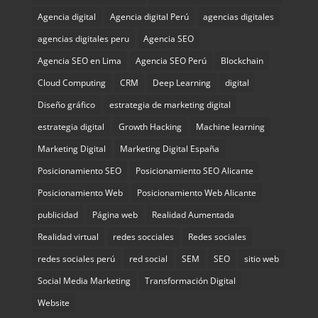
Agencia digital
Agencia digital Perú
agencias digitales
agencias digitales peru
Agencia SEO
Agencia SEO en Lima
Agencia SEO Perú
Blockchain
Cloud Computing
CRM
Deep Learning
digital
Diseño gráfico
estrategia de marketing digital
estrategia digital
Growth Hacking
Machine learning
Marketing Digital
Marketing Digital España
Posicionamiento SEO
Posicionamiento SEO Alicante
Posicionamiento Web
Posicionamiento Web Alicante
publicidad
Página web
Realidad Aumentada
Realidad virtual
redes socciales
Redes sociales
redes sociales perú
red social
SEM
SEO
sitio web
Social Media Marketing
Transformación Digital
Website