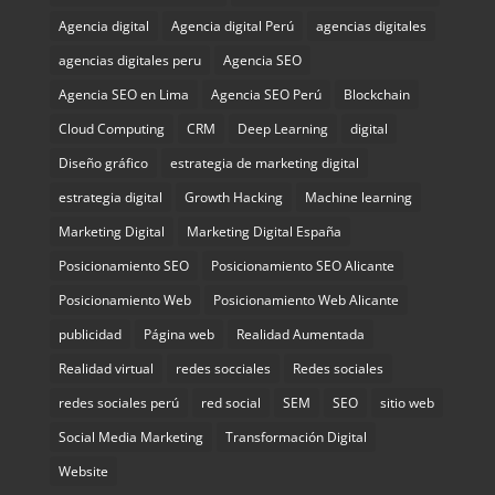
Agencia digital
Agencia digital Perú
agencias digitales
agencias digitales peru
Agencia SEO
Agencia SEO en Lima
Agencia SEO Perú
Blockchain
Cloud Computing
CRM
Deep Learning
digital
Diseño gráfico
estrategia de marketing digital
estrategia digital
Growth Hacking
Machine learning
Marketing Digital
Marketing Digital España
Posicionamiento SEO
Posicionamiento SEO Alicante
Posicionamiento Web
Posicionamiento Web Alicante
publicidad
Página web
Realidad Aumentada
Realidad virtual
redes socciales
Redes sociales
redes sociales perú
red social
SEM
SEO
sitio web
Social Media Marketing
Transformación Digital
Website