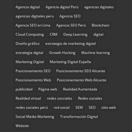
Agencia digital
Agencia digital Perú
agencias digitales
agencias digitales peru
Agencia SEO
Agencia SEO en Lima
Agencia SEO Perú
Blockchain
Cloud Computing
CRM
Deep Learning
digital
Diseño gráfico
estrategia de marketing digital
estrategia digital
Growth Hacking
Machine learning
Marketing Digital
Marketing Digital España
Posicionamiento SEO
Posicionamiento SEO Alicante
Posicionamiento Web
Posicionamiento Web Alicante
publicidad
Página web
Realidad Aumentada
Realidad virtual
redes socciales
Redes sociales
redes sociales perú
red social
SEM
SEO
sitio web
Social Media Marketing
Transformación Digital
Website