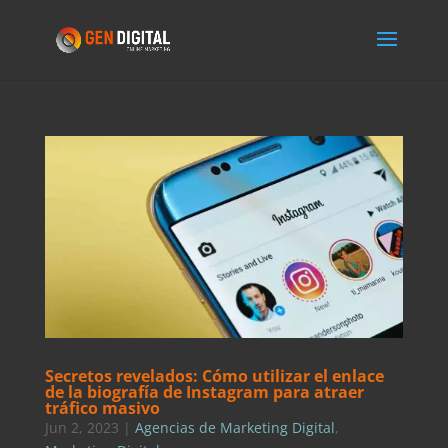
Secretos revelados: Cómo utilizar el enlace
de la biografía de Instagram para atraer
tráfico masivo
Jun 2, 2023
|
Agencias de Marketing Digital
,