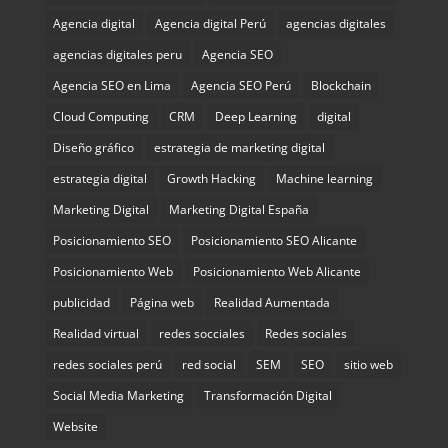
Agencia digital
Agencia digital Perú
agencias digitales
agencias digitales peru
Agencia SEO
Agencia SEO en Lima
Agencia SEO Perú
Blockchain
Cloud Computing
CRM
Deep Learning
digital
Diseño gráfico
estrategia de marketing digital
estrategia digital
Growth Hacking
Machine learning
Marketing Digital
Marketing Digital España
Posicionamiento SEO
Posicionamiento SEO Alicante
Posicionamiento Web
Posicionamiento Web Alicante
publicidad
Página web
Realidad Aumentada
Realidad virtual
redes socciales
Redes sociales
redes sociales perú
red social
SEM
SEO
sitio web
Social Media Marketing
Transformación Digital
Website