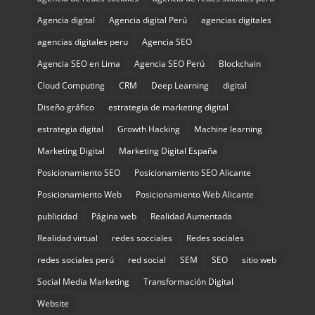
Agencia digital
Agencia digital Perú
agencias digitales
agencias digitales peru
Agencia SEO
Agencia SEO en Lima
Agencia SEO Perú
Blockchain
Cloud Computing
CRM
Deep Learning
digital
Diseño gráfico
estrategia de marketing digital
estrategia digital
Growth Hacking
Machine learning
Marketing Digital
Marketing Digital España
Posicionamiento SEO
Posicionamiento SEO Alicante
Posicionamiento Web
Posicionamiento Web Alicante
publicidad
Página web
Realidad Aumentada
Realidad virtual
redes socciales
Redes sociales
redes sociales perú
red social
SEM
SEO
sitio web
Social Media Marketing
Transformación Digital
Website