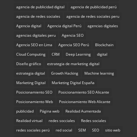
agencia de publicidad digital
agencia de publicidad perú
agencia de redes sociales
agencia de redes sociales peru
Agencia digital
Agencia digital Perú
agencias digitales
agencias digitales peru
Agencia SEO
Agencia SEO en Lima
Agencia SEO Perú
Blockchain
Cloud Computing
CRM
Deep Learning
digital
Diseño gráfico
estrategia de marketing digital
estrategia digital
Growth Hacking
Machine learning
Marketing Digital
Marketing Digital España
Posicionamiento SEO
Posicionamiento SEO Alicante
Posicionamiento Web
Posicionamiento Web Alicante
publicidad
Página web
Realidad Aumentada
Realidad virtual
redes socciales
Redes sociales
redes sociales perú
red social
SEM
SEO
sitio web