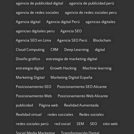
agencia de publicidad digital
agencia de publicidad perú
agencia de redes sociales
agencia de redes sociales peru
Agencia digital
Agencia digital Perú
agencias digitales
agencias digitales peru
Agencia SEO
Agencia SEO en Lima
Agencia SEO Perú
Blockchain
Cloud Computing
CRM
Deep Learning
digital
Diseño gráfico
estrategia de marketing digital
estrategia digital
Growth Hacking
Machine learning
Marketing Digital
Marketing Digital España
Posicionamiento SEO
Posicionamiento SEO Alicante
Posicionamiento Web
Posicionamiento Web Alicante
publicidad
Página web
Realidad Aumentada
Realidad virtual
redes socciales
Redes sociales
redes sociales perú
red social
SEM
SEO
sitio web
Social Media Marketing
Transformación Digital