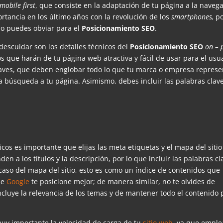
mobile first
, que consiste en la adaptación de tu página a la naveg
rtancia en los último años con la revolución de los
smartphones,
po
 no puedes obviar para el
Posicionamiento SEO
.
descuidar son los detalles técnicos del
Posicionamiento SEO
on – 
os que harán de tu página web atractiva y fácil de usar para el usua
laves, que deben englobar todo lo que tu marca o empresa represe
la búsqueda a tu página. Asimismo, debes incluir las palabras clav
icos es importante que elijas las meta etiquetas y el mapa del sitio
 a los títulos y la descripción, por lo que incluir las palabras cl
 caso del mapa del sitio, esto es como un índice de contenidos que
ue
Google
te posicione mejor; de manera similar, no te olvides de
cluye la relevancia de los temas y de mantener todo el contenido 
 muy importante la velocidad de carga de tu
sitio web
, ya que emple