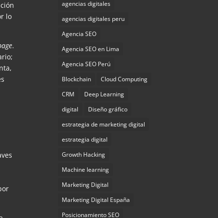
agencias digitales
ación
r lo
agencias digitales peru
Agencia SEO
page
.
Agencia SEO en Lima
rio;
Agencia SEO Perú
nta,
es
Blockchain
Cloud Computing
CRM
Deep Learning
digital
Diseño gráfico
estrategia de marketing digital
estrategia digital
Growth Hacking
aves
Machine learning
Marketing Digital
por
Marketing Digital España
Posicionamiento SEO
a