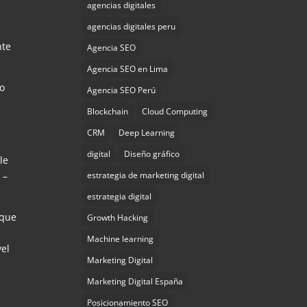
agencias digitales
agencias digitales peru
nte
Agencia SEO
Agencia SEO en Lima
no
Agencia SEO Perú
Blockchain
Cloud Computing
CRM
Deep Learning
digital
Diseño gráfico
le
O
–
estrategia de marketing digital
estrategia digital
 que
Growth Hacking
Machine learning
vel
Marketing Digital
Marketing Digital España
Posicionamiento SEO