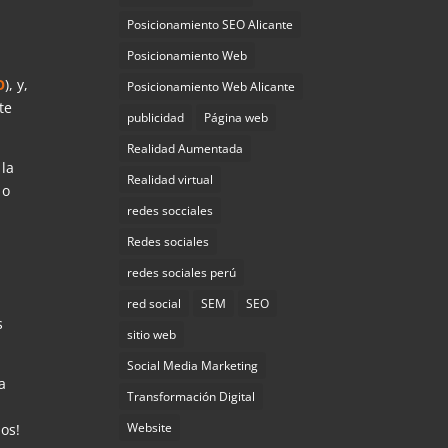
Posicionamiento SEO Alicante
Posicionamiento Web
O
), y,
Posicionamiento Web Alicante
te
publicidad
Página web
Realidad Aumentada
 la
Realidad virtual
 o
redes socciales
Redes sociales
redes sociales perú
red social
SEM
SEO
s
sitio web
Social Media Marketing
a
Transformación Digital
Website
os!