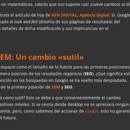
no en matemáticas, sabrás que eso supone casi ¡nueve cambios al dí
rata el artículo de hoy de
GEN DIGITAL
,
Agencia Digital
. Sí. Googl
onado al
look and feel
(diseño) de sus páginas de resultados del
s detalles de dicha modificación y sus implicancias en el
SEM: Un cambio «sutil»
espacio como el tamaño de la fuente para las primeras posiciones
imera posición de los resultados orgánicos (
SEO
). ¿Qué significa es
posición en las búsquedas en Google se ha vuelto más despiadada,
 de la primera posición de
SEM
y
SEO
.
 como sutil? Esto se debe a que convenientemente el cambio
sitivos móviles. Si se revisa desde desktop no se apreciará ningún
 fuente, pero, como sabemos del accionar de
Google
, esto no garant
l futuro.