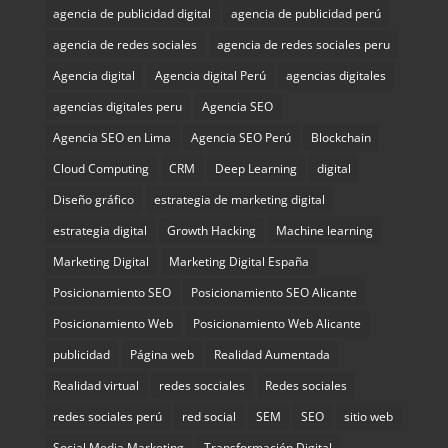
agencia de publicidad digital
agencia de publicidad perú
agencia de redes sociales
agencia de redes sociales peru
Agencia digital
Agencia digital Perú
agencias digitales
agencias digitales peru
Agencia SEO
Agencia SEO en Lima
Agencia SEO Perú
Blockchain
Cloud Computing
CRM
Deep Learning
digital
Diseño gráfico
estrategia de marketing digital
estrategia digital
Growth Hacking
Machine learning
Marketing Digital
Marketing Digital España
Posicionamiento SEO
Posicionamiento SEO Alicante
Posicionamiento Web
Posicionamiento Web Alicante
publicidad
Página web
Realidad Aumentada
Realidad virtual
redes socciales
Redes sociales
redes sociales perú
red social
SEM
SEO
sitio web
Social Media Marketing
Transformación Digital