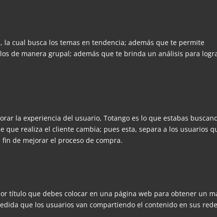
, la cual busca los temas en tendencia; además que te permite
ulos de manera grupal; además que te brinda un análisis para logr
rar la experiencia del usuario, Totango es lo que estabas buscand
e que realiza el cliente cambia; pues esta, separa a los usuarios q
 fin de mejorar el proceso de compra.
jor título que debes colocar en una página web para obtener un m
 medida que los usuarios van compartiendo el contenido en sus red