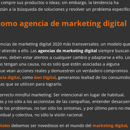
e compre sus productos o ideas; sin embargo, la tendencia ha
stán a la búsqueda de soluciones y resolver un problema específic
como agencia de marketing digital
encias de marketing digital 2020 más transversales; un modelo qu
 atiende a ello. Las
agencias de marketing digital
siempre buscan
res, deben estar atentos a cualquier cambio y adaptarse a ello. Lo
 tengan una causa, no es solo que estén asociadas a alguna
ue vean acciones reales y demuestren un verdadero compromiso.
cia digita
l
, como
Gen Digital
,
generamos lealtad de los consumido
s que se utilicen para lograrlo.
rrecto mindful marketing: Ser intencional en lugar de habitual,
das y no sólo a los accionistas de las compañías, entender desacue
 de los problemas, no tan sólo los síntomas, y por último pero no m
idual y colectiva, no sólo la visión racional.
itales
debemos ser novedosos en el mundo del
marketing digital
,