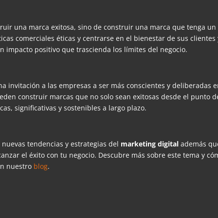
truir una marca exitosa, sino de construir una marca que tenga un
icas comerciales éticas y centrarse en el bienestar de sus clientes 
impacto positivo que trascienda los límites del negocio.
na invitación a las empresas a ser más conscientes y deliberadas 
pueden construir marcas que no solo sean exitosas desde el punto d
as, significativas y sostenibles a largo plazo.
s nuevas tendencias y estrategias del
marketing digital
además qu
canzar el éxito con tu negocio. Descubre más sobre este tema y có
en nuestro
blog
.