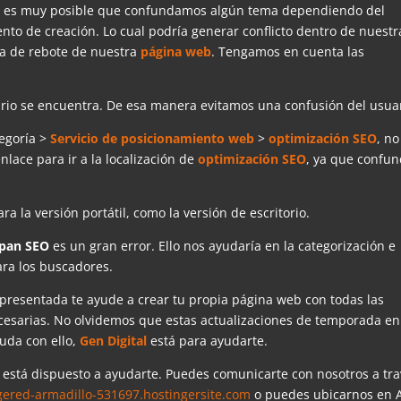
, es muy posible que confundamos algún tema dependiendo del
to de creación. Lo cual podría generar conflicto dentro de nuestr
sa de rebote de nuestra
página web
. Tengamos en cuenta las
rio se encuentra. De esa manera evitamos una confusión del usuar
tegoría >
Servicio de posicionamiento web
>
optimización SEO
, no
nlace para ir a la localización de
optimización SEO
, ya que confun
ra la versión portátil, como la versión de escritorio.
 pan SEO
es un gran error. Ello nos ayudaría en la categorización e
ra los buscadores.
presentada te ayude a crear tu propia página web con todas las
esarias. No olvidemos que estas actualizaciones de temporada en
uda con ello,
Gen Digital
está para ayudarte.
está dispuesto a ayudarte. Puedes comunicarte con nosotros a tr
ered-armadillo-531697.hostingersite.com
o puedes ubicarnos en A