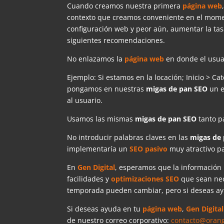
Cuando creamos nuestra primera
página web
contexto que creamos conveniente en el momen
configuración web y peor aún, aumentar la ta
siguientes recomendaciones.
No enlazamos la
página web
en donde el usua
Ejemplo: Si estamos en la locación; Inicio > Ca
pongamos en nuestras
migas de pan SEO
un e
al usuario.
Usamos las mismas
migas de pan SEO
tanto pa
No introducir palabras claves en las
migas de
implementaría un
SEO
pasivo
muy atractivo pa
En
Gen Digital
, esperamos que la información 
facilidades y
optimizaciones SEO
que sean nec
temporada pueden cambiar, pero si deseas ay
Si deseas ayuda en tu
página web
,
Gen
Digital
de nuestro correo corporativo:
contacto@orang