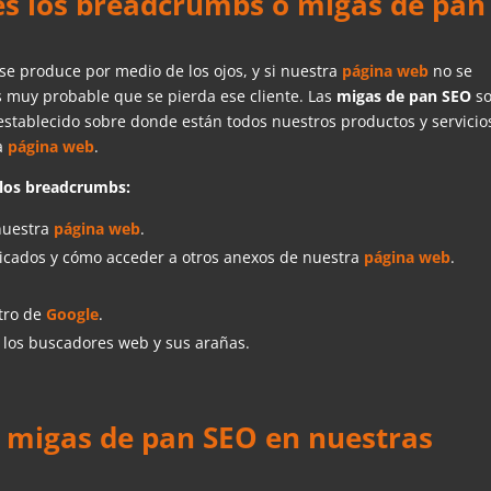
es los breadcrumbs o migas de pan
e produce por medio de los ojos, y si nuestra
página web
no se
s muy probable que se pierda ese cliente. Las
migas de pan SEO
s
establecido sobre donde están todos nuestros productos y servicios
ra
página web
.
n los breadcrumbs:
 nuestra
página web
.
icados y cómo acceder a otros anexos de nuestra
página web
.
tro de
Google
.
a los buscadores web y sus arañas.
as migas de pan SEO en nuestras