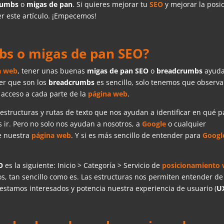
rumbs
o
migas de pan
. Si quieres mejorar tu
SEO
y mejorar la posi
eer este artículo. ¡Empecemos!
bs o migas de pan SEO?
a web
, tener unas buenas
migas de pan SEO
o
breadcrumbs
ayud
er que son los
breadcrumbs
es sencillo, solo tenemos que observa
 acceso a cada parte de la
página web
.
estructuras y rutas de texto que nos ayudan a identificar en qué p
ir. Pero no solo nos ayudan a nosotros, a
Google
o cualquier
de nuestra
página web
. Y si es más sencillo de entender para
Googl
O
es la siguiente: Inicio > Categoría > Servicio de
posicionamiento
os, tan sencillo como es. Las estructuras nos permiten entender d
estamos interesados y potencia nuestra experiencia de usuario (
U