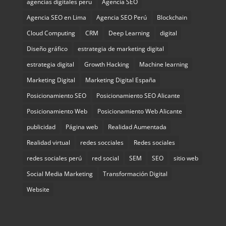
agencias digitales peru
Agencia SEO
Agencia SEO en Lima
Agencia SEO Perú
Blockchain
Cloud Computing
CRM
Deep Learning
digital
Diseño gráfico
estrategia de marketing digital
estrategia digital
Growth Hacking
Machine learning
Marketing Digital
Marketing Digital España
Posicionamiento SEO
Posicionamiento SEO Alicante
Posicionamiento Web
Posicionamiento Web Alicante
publicidad
Página web
Realidad Aumentada
Realidad virtual
redes socciales
Redes sociales
redes sociales perú
red social
SEM
SEO
sitio web
Social Media Marketing
Transformación Digital
Website