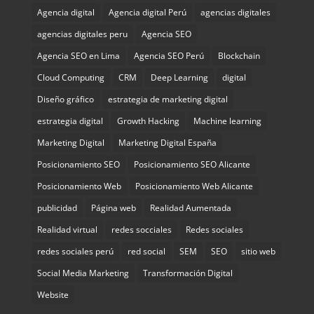
Agencia digital
Agencia digital Perú
agencias digitales
agencias digitales peru
Agencia SEO
Agencia SEO en Lima
Agencia SEO Perú
Blockchain
Cloud Computing
CRM
Deep Learning
digital
Diseño gráfico
estrategia de marketing digital
estrategia digital
Growth Hacking
Machine learning
Marketing Digital
Marketing Digital España
Posicionamiento SEO
Posicionamiento SEO Alicante
Posicionamiento Web
Posicionamiento Web Alicante
publicidad
Página web
Realidad Aumentada
Realidad virtual
redes socciales
Redes sociales
redes sociales perú
red social
SEM
SEO
sitio web
Social Media Marketing
Transformación Digital
Website