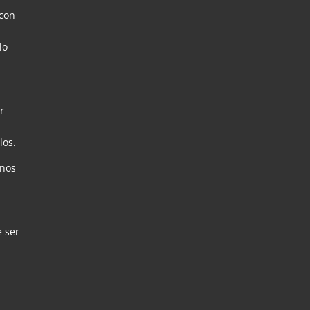
 con
lo
r
los.
unos
e ser