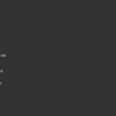
o de
os
o.