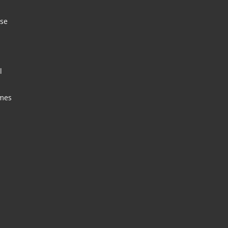
 se
l
 mes