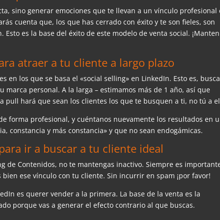
ecta, sino generar emociones que te llevan a un vínculo profesional
 darás cuenta que, los que has cerrado con éxito y te son fieles, son
. Esto es la base del éxito de este modelo de venta social. ¡Manten
ara atraer a tu cliente a largo plazo
s en los que se basa el «social selling» en LinkedIn. Esto es, busca
tu marca personal. A la larga – estimamos más de 1 año, así que
a pull hará que sean los clientes los que te busquen a ti, no tú a el
 de forma profesional, y cuéntanos nuevamente los resultados en 
cia, constancia y más constancia» y que no sean endogámicas.
ara ir a buscar a tu cliente ideal
ing de Contenidos, no te mantengas inactivo. Siempre es important
bien ese vínculo con tu cliente. Sin incurrir en spam ¡por favor!
dIn es querer vender a la primera. La base de la venta es la
ado porque vas a generar el efecto contrario al que buscas.