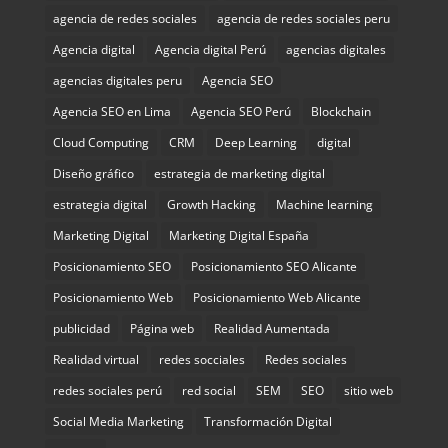
agencia de redes sociales
agencia de redes sociales peru
Agencia digital
Agencia digital Perú
agencias digitales
agencias digitales peru
Agencia SEO
Agencia SEO en Lima
Agencia SEO Perú
Blockchain
Cloud Computing
CRM
Deep Learning
digital
Diseño gráfico
estrategia de marketing digital
estrategia digital
Growth Hacking
Machine learning
Marketing Digital
Marketing Digital España
Posicionamiento SEO
Posicionamiento SEO Alicante
Posicionamiento Web
Posicionamiento Web Alicante
publicidad
Página web
Realidad Aumentada
Realidad virtual
redes socciales
Redes sociales
redes sociales perú
red social
SEM
SEO
sitio web
Social Media Marketing
Transformación Digital