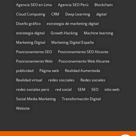
Agencia SEO en Lima
Agencia SEO Perú
Blockchain
Cloud Computing
CRM
Deep Learning
digital
Diseño gráfico
estrategia de marketing digital
estrategia digital
Growth Hacking
Machine learning
Marketing Digital
Marketing Digital España
Posicionamiento SEO
Posicionamiento SEO Alicante
Posicionamiento Web
Posicionamiento Web Alicante
publicidad
Página web
Realidad Aumentada
Realidad virtual
redes socciales
Redes sociales
redes sociales perú
red social
SEM
SEO
sitio web
Social Media Marketing
Transformación Digital
Website