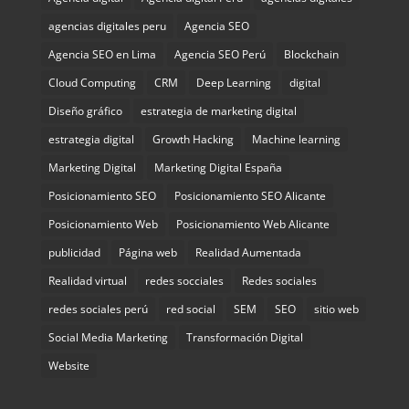
agencias digitales peru
Agencia SEO
Agencia SEO en Lima
Agencia SEO Perú
Blockchain
Cloud Computing
CRM
Deep Learning
digital
Diseño gráfico
estrategia de marketing digital
estrategia digital
Growth Hacking
Machine learning
Marketing Digital
Marketing Digital España
Posicionamiento SEO
Posicionamiento SEO Alicante
Posicionamiento Web
Posicionamiento Web Alicante
publicidad
Página web
Realidad Aumentada
Realidad virtual
redes socciales
Redes sociales
redes sociales perú
red social
SEM
SEO
sitio web
Social Media Marketing
Transformación Digital
Website