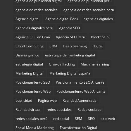
agencia de publicidad digital
agencia de publicidad perú
agencia de redes sociales
agencia de redes sociales peru
Agencia digital
Agencia digital Perú
agencias digitales
agencias digitales peru
Agencia SEO
Agencia SEO en Lima
Agencia SEO Perú
Blockchain
Cloud Computing
CRM
Deep Learning
digital
Diseño gráfico
estrategia de marketing digital
estrategia digital
Growth Hacking
Machine learning
Marketing Digital
Marketing Digital España
Posicionamiento SEO
Posicionamiento SEO Alicante
Posicionamiento Web
Posicionamiento Web Alicante
publicidad
Página web
Realidad Aumentada
Realidad virtual
redes socciales
Redes sociales
redes sociales perú
red social
SEM
SEO
sitio web
Social Media Marketing
Transformación Digital