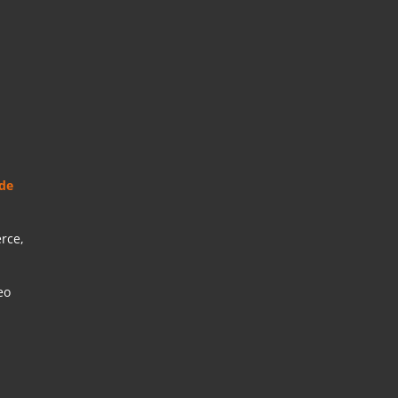
 de
rce,
eo