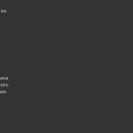
 los
nueva
estro
rado