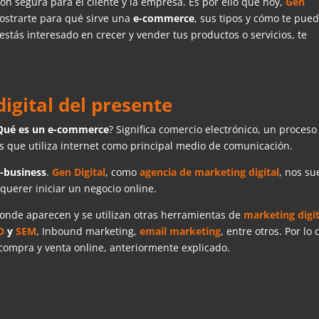
ón segura para el cliente y la empresa. Es por ello que hoy,
Gen
ostrarte para qué sirve una
e-commerce
, sus tipos y cómo te pue
estás interesado en crecer y vender tus productos o servicios, te
igital del presente
Qué es un e-commerce
? Significa comercio electrónico, un proceso
os que utiliza internet como principal medio de comunicación.
-business
.
Gen Digital
, como
agencia de marketing digital
, nos su
uerer iniciar un negocio online.
 donde aparecen y se utilizan otras herramientas de
marketing digit
O
y
SEM
, Inbound marketing,
email marketing
, entre otros. Por lo
ompra y venta online, anteriormente explicado.