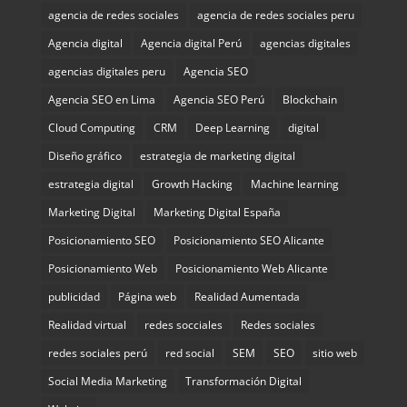
agencia de redes sociales
agencia de redes sociales peru
Agencia digital
Agencia digital Perú
agencias digitales
agencias digitales peru
Agencia SEO
Agencia SEO en Lima
Agencia SEO Perú
Blockchain
Cloud Computing
CRM
Deep Learning
digital
Diseño gráfico
estrategia de marketing digital
estrategia digital
Growth Hacking
Machine learning
Marketing Digital
Marketing Digital España
Posicionamiento SEO
Posicionamiento SEO Alicante
Posicionamiento Web
Posicionamiento Web Alicante
publicidad
Página web
Realidad Aumentada
Realidad virtual
redes socciales
Redes sociales
redes sociales perú
red social
SEM
SEO
sitio web
Social Media Marketing
Transformación Digital