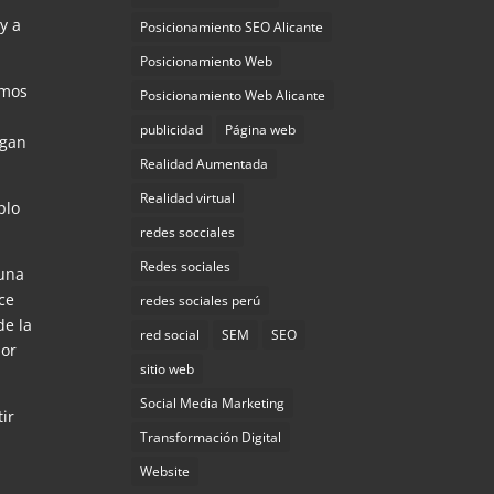
y a
Posicionamiento SEO Alicante
Posicionamiento Web
emos
Posicionamiento Web Alicante
publicidad
Página web
igan
Realidad Aumentada
Realidad virtual
plo
redes socciales
Redes sociales
 una
ce
redes sociales perú
de la
red social
SEM
SEO
por
sitio web
Social Media Marketing
ir
Transformación Digital
Website