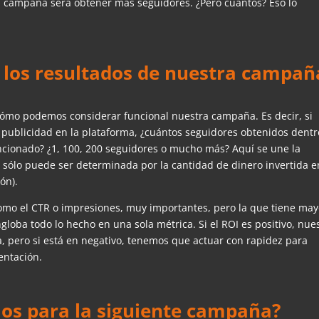
ra campaña será obtener más seguidores. ¿Pero cuántos? Eso lo
los resultados de nuestra campañ
 cómo podemos considerar funcional nuestra campaña. Es decir, si
 publicidad en la plataforma, ¿cuántos seguidores obtenidos dentr
ncionado? ¿1, 100, 200 seguidores o mucho más? Aquí se une la
a sólo puede ser determinada por la cantidad de dinero invertida e
ón).
mo el CTR o impresiones, muy importantes, pero la que tiene may
ngloba todo lo hecho en una sola métrica. Si el ROI es positivo, nue
pero si está en negativo, tenemos que actuar con rapidez para
entación.
s para la siguiente campaña?