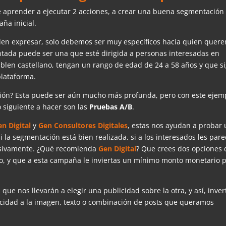
e aprender a ejecutar 2 acciones, a crear una buena segmentación 
ña inicial.
den expresar, solo debemos ser muy específicos hacia quien quer
tada puede ser una que esté dirigida a personas interesadas en
ablen castellano, tengan un rango de edad de 24 a 58 años y que s
plataforma.
ón? Esta puede ser aún mucho más profunda, pero con este ejem
 siguiente a hacer son las
Pruebas A/B
.
en Digital
y
Gen Consultores Digitales
, estas nos ayudan a probar
la segmentación está bien realizada, si a los interesados les pare
ucesivamente. ¿Qué recomienda
Gen Digital
? Que crees dos opciones 
vo, y que a esta campaña le inviertas un mínimo monto monetario 
e nos llevarán a elegir una publicidad sobre la otra, y así, invert
cidad a la imagen, texto o combinación de posts que queramos