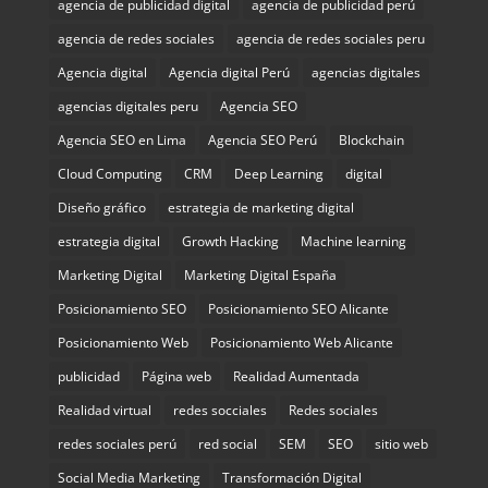
agencia de publicidad digital
agencia de publicidad perú
agencia de redes sociales
agencia de redes sociales peru
Agencia digital
Agencia digital Perú
agencias digitales
agencias digitales peru
Agencia SEO
Agencia SEO en Lima
Agencia SEO Perú
Blockchain
Cloud Computing
CRM
Deep Learning
digital
Diseño gráfico
estrategia de marketing digital
estrategia digital
Growth Hacking
Machine learning
Marketing Digital
Marketing Digital España
Posicionamiento SEO
Posicionamiento SEO Alicante
Posicionamiento Web
Posicionamiento Web Alicante
publicidad
Página web
Realidad Aumentada
Realidad virtual
redes socciales
Redes sociales
redes sociales perú
red social
SEM
SEO
sitio web
Social Media Marketing
Transformación Digital