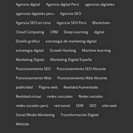
Agencia digital
Agencia digital Perú
agencias digitales
agencias digitales peru
Agencia SEO
Agencia SEO en Lima
Agencia SEO Perú
Blockchain
Cloud Computing
CRM
Deep Learning
digital
Diseño gráfico
estrategia de marketing digital
estrategia digital
Growth Hacking
Machine learning
Marketing Digital
Marketing Digital España
Posicionamiento SEO
Posicionamiento SEO Alicante
Posicionamiento Web
Posicionamiento Web Alicante
publicidad
Página web
Realidad Aumentada
Realidad virtual
redes socciales
Redes sociales
redes sociales perú
red social
SEM
SEO
sitio web
Social Media Marketing
Transformación Digital
Website