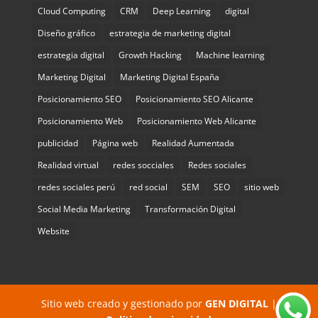
Cloud Computing
CRM
Deep Learning
digital
Diseño gráfico
estrategia de marketing digital
estrategia digital
Growth Hacking
Machine learning
Marketing Digital
Marketing Digital España
Posicionamiento SEO
Posicionamiento SEO Alicante
Posicionamiento Web
Posicionamiento Web Alicante
publicidad
Página web
Realidad Aumentada
Realidad virtual
redes socciales
Redes sociales
redes sociales perú
red social
SEM
SEO
sitio web
Social Media Marketing
Transformación Digital
Website
Sitio web creado y gestionado por
GEN DIGITAL
|