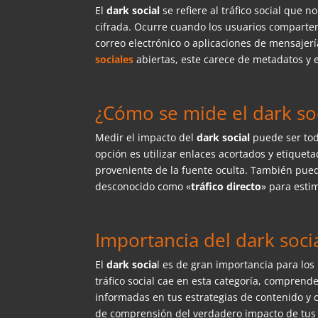
El
dark social
se refiere al tráfico social que 
cifrada. Ocurre cuando los usuarios comparte
correo electrónico o aplicaciones de mensajerí
sociales
abiertas, este carece de metadatos y e
¿Cómo se mide el dark soc
Medir el impacto del
dark social
puede ser tod
opción es utilizar enlaces acortados y etique
proveniente de la fuente oculta. También pue
desconocido como «
tráfico directo
» para esti
Importancia del dark socia
El
dark socia
l es de gran importancia para los
tráfico social cae en esta categoría, compren
informadas en tus estrategias de contenido y c
de comprensión del verdadero impacto de tus a