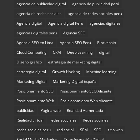
agencia de publicidad digital
agencia de publicidad perú
agencia de redes sociales
agencia de redes sociales peru
Agencia digital
Agencia digital Perú
agencias digitales
agencias digitales peru
Agencia SEO
Agencia SEO en Lima
Agencia SEO Perú
Blockchain
Cloud Computing
CRM
Deep Learning
digital
Diseño gráfico
estrategia de marketing digital
estrategia digital
Growth Hacking
Machine learning
Marketing Digital
Marketing Digital España
Posicionamiento SEO
Posicionamiento SEO Alicante
Posicionamiento Web
Posicionamiento Web Alicante
publicidad
Página web
Realidad Aumentada
Realidad virtual
redes socciales
Redes sociales
redes sociales perú
red social
SEM
SEO
sitio web
Social Media Marketing
Transformación Digital