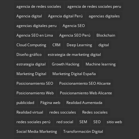
agencia de redes sociales
agencia de redes sociales peru
Agencia digital
Agencia digital Perú
agencias digitales
agencias digitales peru
Agencia SEO
Agencia SEO en Lima
Agencia SEO Perú
Blockchain
Cloud Computing
CRM
Deep Learning
digital
Diseño gráfico
estrategia de marketing digital
estrategia digital
Growth Hacking
Machine learning
Marketing Digital
Marketing Digital España
Posicionamiento SEO
Posicionamiento SEO Alicante
Posicionamiento Web
Posicionamiento Web Alicante
publicidad
Página web
Realidad Aumentada
Realidad virtual
redes socciales
Redes sociales
redes sociales perú
red social
SEM
SEO
sitio web
Social Media Marketing
Transformación Digital