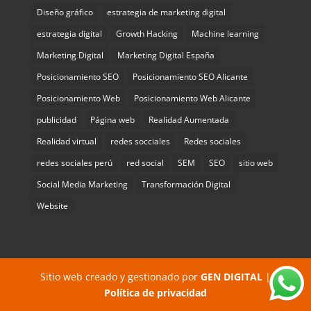
Diseño gráfico
estrategia de marketing digital
estrategia digital
Growth Hacking
Machine learning
Marketing Digital
Marketing Digital España
Posicionamiento SEO
Posicionamiento SEO Alicante
Posicionamiento Web
Posicionamiento Web Alicante
publicidad
Página web
Realidad Aumentada
Realidad virtual
redes socciales
Redes sociales
redes sociales perú
red social
SEM
SEO
sitio web
Social Media Marketing
Transformación Digital
Website
Sitio web creado y gestionado por
GEN DIGITAL
|
Política de privacidad