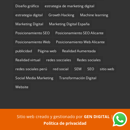
Diseño gráfico
estrategia de marketing digital
estrategia digital
Growth Hacking
Machine learning
Marketing Digital
Marketing Digital España
Posicionamiento SEO
Posicionamiento SEO Alicante
Posicionamiento Web
Posicionamiento Web Alicante
publicidad
Página web
Realidad Aumentada
Realidad virtual
redes socciales
Redes sociales
redes sociales perú
red social
SEM
SEO
sitio web
Social Media Marketing
Transformación Digital
Website
Sitio web creado y gestionado por
GEN DIGITAL
|
Política de privacidad