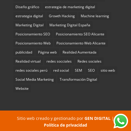
Diseño gráfico
estrategia de marketing digital
estrategia digital
Growth Hacking
Machine learning
Marketing Digital
Marketing Digital España
Posicionamiento SEO
Posicionamiento SEO Alicante
Posicionamiento Web
Posicionamiento Web Alicante
publicidad
Página web
Realidad Aumentada
Realidad virtual
redes socciales
Redes sociales
redes sociales perú
red social
SEM
SEO
sitio web
Social Media Marketing
Transformación Digital
Website
Sitio web creado y gestionado por
GEN DIGITAL
|
Política de privacidad