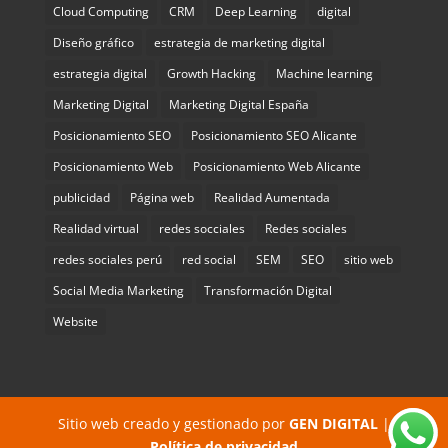
Cloud Computing
CRM
Deep Learning
digital
Diseño gráfico
estrategia de marketing digital
estrategia digital
Growth Hacking
Machine learning
Marketing Digital
Marketing Digital España
Posicionamiento SEO
Posicionamiento SEO Alicante
Posicionamiento Web
Posicionamiento Web Alicante
publicidad
Página web
Realidad Aumentada
Realidad virtual
redes socciales
Redes sociales
redes sociales perú
red social
SEM
SEO
sitio web
Social Media Marketing
Transformación Digital
Website
Sitio web creado y gestionado por
GEN DIGITAL
|
Política de privacidad