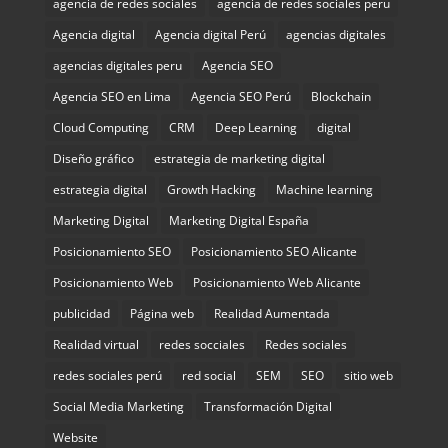
agencia de redes sociales
agencia de redes sociales peru
Agencia digital
Agencia digital Perú
agencias digitales
agencias digitales peru
Agencia SEO
Agencia SEO en Lima
Agencia SEO Perú
Blockchain
Cloud Computing
CRM
Deep Learning
digital
Diseño gráfico
estrategia de marketing digital
estrategia digital
Growth Hacking
Machine learning
Marketing Digital
Marketing Digital España
Posicionamiento SEO
Posicionamiento SEO Alicante
Posicionamiento Web
Posicionamiento Web Alicante
publicidad
Página web
Realidad Aumentada
Realidad virtual
redes socciales
Redes sociales
redes sociales perú
red social
SEM
SEO
sitio web
Social Media Marketing
Transformación Digital
Website