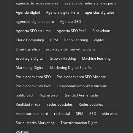
agencia de redes sociales
agencia de redes sociales peru
Agencia digital
Agencia digital Perú
agencias digitales
agencias digitales peru
Agencia SEO
Agencia SEO en Lima
Agencia SEO Perú
Blockchain
Cloud Computing
CRM
Deep Learning
digital
Diseño gráfico
estrategia de marketing digital
estrategia digital
Growth Hacking
Machine learning
Marketing Digital
Marketing Digital España
Posicionamiento SEO
Posicionamiento SEO Alicante
Posicionamiento Web
Posicionamiento Web Alicante
publicidad
Página web
Realidad Aumentada
Realidad virtual
redes socciales
Redes sociales
redes sociales perú
red social
SEM
SEO
sitio web
Social Media Marketing
Transformación Digital
Website