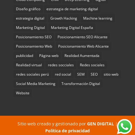
Diseño gráfico
estrategia de marketing digital
estrategia digital
Growth Hacking
Machine learning
Marketing Digital
Marketing Digital España
Posicionamiento SEO
Posicionamiento SEO Alicante
Posicionamiento Web
Posicionamiento Web Alicante
publicidad
Página web
Realidad Aumentada
Realidad virtual
redes socciales
Redes sociales
redes sociales perú
red social
SEM
SEO
sitio web
Social Media Marketing
Transformación Digital
Website
Sitio web creado y gestionado por
GEN DIGITAL
|
Política de privacidad