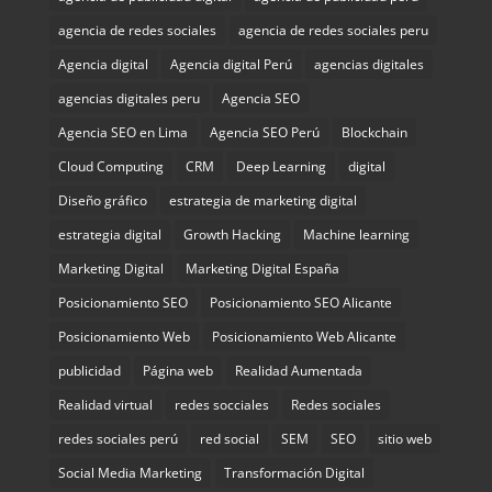
agencia de redes sociales
agencia de redes sociales peru
Agencia digital
Agencia digital Perú
agencias digitales
agencias digitales peru
Agencia SEO
Agencia SEO en Lima
Agencia SEO Perú
Blockchain
Cloud Computing
CRM
Deep Learning
digital
Diseño gráfico
estrategia de marketing digital
estrategia digital
Growth Hacking
Machine learning
Marketing Digital
Marketing Digital España
Posicionamiento SEO
Posicionamiento SEO Alicante
Posicionamiento Web
Posicionamiento Web Alicante
publicidad
Página web
Realidad Aumentada
Realidad virtual
redes socciales
Redes sociales
redes sociales perú
red social
SEM
SEO
sitio web
Social Media Marketing
Transformación Digital