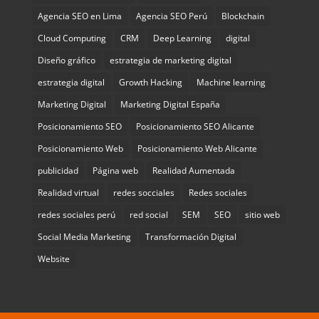
Agencia SEO en Lima
Agencia SEO Perú
Blockchain
Cloud Computing
CRM
Deep Learning
digital
Diseño gráfico
estrategia de marketing digital
estrategia digital
Growth Hacking
Machine learning
Marketing Digital
Marketing Digital España
Posicionamiento SEO
Posicionamiento SEO Alicante
Posicionamiento Web
Posicionamiento Web Alicante
publicidad
Página web
Realidad Aumentada
Realidad virtual
redes socciales
Redes sociales
redes sociales perú
red social
SEM
SEO
sitio web
Social Media Marketing
Transformación Digital
Website